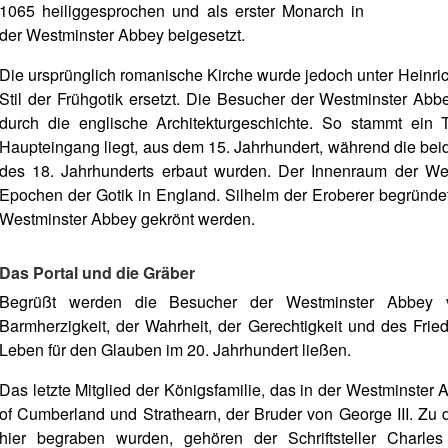
1065 heiliggesprochen und als erster Monarch in
der Westminster Abbey beigesetzt.
Die ursprünglich romanische Kirche wurde jedoch unter Heinric
Stil der Frühgotik ersetzt. Die Besucher der Westminster Abbe
durch die englische Architekturgeschichte. So stammt ein 
Haupteingang liegt, aus dem 15. Jahrhundert, während die beid
des 18. Jahrhunderts erbaut wurden. Der Innenraum der Wes
Epochen der Gotik in England. Silhelm der Eroberer begründete
Westminster Abbey gekrönt werden.
Das Portal und die Gräber
Begrüßt werden die Besucher der Westminster Abbey v
Barmherzigkeit, der Wahrheit, der Gerechtigkeit und des Frie
Leben für den Glauben im 20. Jahrhundert ließen.
Das letzte Mitglied der Königsfamilie, das in der Westminster
of Cumberland und Strathearn, der Bruder von George III. Zu d
hier begraben wurden, gehören der Schriftsteller Charl