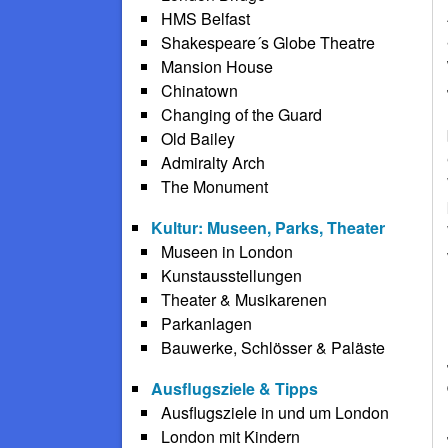
HMS Belfast
Shakespeare´s Globe Theatre
Mansion House
Chinatown
Changing of the Guard
Old Bailey
Admiralty Arch
The Monument
Kultur: Museen, Parks, Theater
Museen in London
Kunstausstellungen
Theater & Musikarenen
Parkanlagen
Bauwerke, Schlösser & Paläste
Ausflugsziele & Tipps
Ausflugsziele in und um London
London mit Kindern